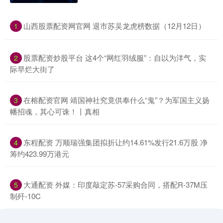
​山西股票配资网官网 退市苏吴龙虎榜数据（12月12日）
1
​股票配资炒股平台 这4个“网红羽绒服”：自以为洋气，实
2
际早烂大街了
​在榕配资官网 靖国神社究竟供奉什么“鬼”？为军国主义扬
3
幡招魂，其心可诛！丨真相
​东程配资 万顺瑞强集团拟折让约14.61%发行21.6万股 净
4
筹约423.99万港元
​大通配资 外媒：印度敲定苏-57采购合同，搭配R-37M压
5
制歼-10C