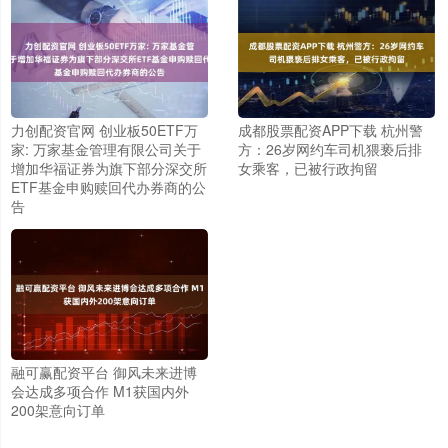
力创配资官网 创业板50ETF万
成都股票配资APP下载 杭州警
家: 万家基金管理有限公司关于
方：26岁网约车司机猥亵后排
增加华福证券为旗下部分深交所
女乘客，已被行政拘留
ETF基金申购赎回代办券商的公
告
融可赢配资平台 御风未来进博
会达成多项合作 M1获国内外
200架意向订单