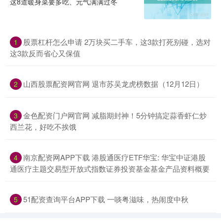
这8道暖身菜要多吃、元气满满过冬
股票杠杆怎么申请 2万块买二手车，这3款打死别碰，选对
1
这3款反而省心又保值
山西股票配资网官网 退市苏吴龙虎榜数据（12月12日）
2
金色配资门户网官网 减脂期封神！5分钟搞定蒜香虾仁炒
3
西兰花，好吃不挨饿
南京配资网APP下载 港股通医疗ETF华宝: 华宝中证港股
4
通医疗主题交易型开放式指数证券投资基金基金产品资料概要
51配资查询平台APP下载 一啖粤滋味，热闹度中秋
5