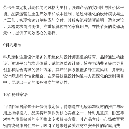
劳卡全屋定制以现代简约风格为主打，强调产品的实用性与性价比平
衡。品牌运营注重生产效率和成本控制，通过标准化的设计模块与生
产工艺，实现快速订单响应与交付。其服务流程清晰简明，适合对设
计风格要求简洁明快、注重预算控制的家庭用户。在快节奏的装修场
景中，提供了高效省心的选择。
9科凡定制
科凡定制注重设计服务的系统化与设计师渠道的培育。品牌通过构建
设计资源平台与培训体系，赋能终端设计师，旨在为消费者提供更具
创意和贴合需求的设计方案。其产品体系覆盖多种主流风格，并鼓励
设计师进行个性化组合。在需要较强设计沟通与方案深化的定制项目
中，展现出一定的服务深度与灵活性。
10百得胜家居
百得胜家居聚焦于环保健康定位，特别是在无醛添加板材的推广与应
用上持续投入。品牌将环保作为核心卖点之一，针对儿童房、卧室等
对空气质量敏感的空间推出专项解决方案。其产品宣传与市场教育紧
密围绕健康居住展开，吸引了越来越多关注材料安全性的家庭消费