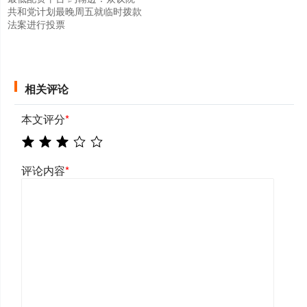
共和党计划最晚周五就临时拨款
法案进行投票
相关评论
本文评分
*
评论内容
*