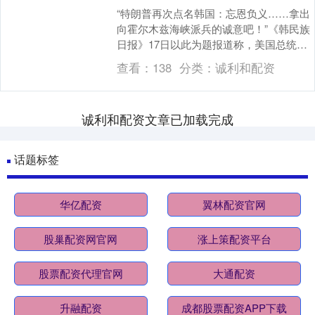
“特朗普再次点名韩国：忘恩负义……拿出
向霍尔木兹海峡派兵的诚意吧！”《韩民族
日报》17日以此为题报道称，美国总统特
朗普直接点名韩国、日本、德国等驻有美
查看：
138
分类：
诚利和配资
军的国家，....
诚利和配资文章已加载完成
话题标签
华亿配资
翼林配资官网
股巢配资网官网
涨上策配资平台
股票配资代理官网
大通配资
升融配资
成都股票配资APP下载