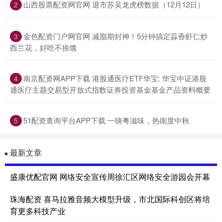
山西股票配资网官网 退市苏吴龙虎榜数据（12月12日）
2
金色配资门户网官网 减脂期封神！5分钟搞定蒜香虾仁炒
3
西兰花，好吃不挨饿
南京配资网APP下载 港股通医疗ETF华宝: 华宝中证港股
4
通医疗主题交易型开放式指数证券投资基金基金产品资料概要
51配资查询平台APP下载 一啖粤滋味，热闹度中秋
5
最新文章
盛康优配官网 网络安全宣传周徐汇区网络安全游园会开幕
珠海配资 喜马拉雅音频大模型升级，市北国际科创区将培
育更多科技产业