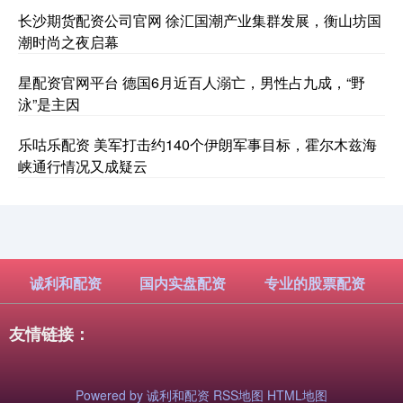
长沙期货配资公司官网 徐汇国潮产业集群发展，衡山坊国
潮时尚之夜启幕
星配资官网平台 德国6月近百人溺亡，男性占九成，“野
泳”是主因
乐咕乐配资 美军打击约140个伊朗军事目标，霍尔木兹海
峡通行情况又成疑云
诚利和配资
国内实盘配资
专业的股票配资
友情链接：
Powered by
诚利和配资
RSS地图
HTML地图