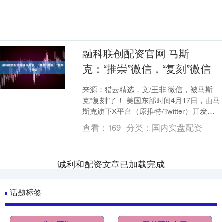
融科联创配资官网 马斯
克：“推崇”微信，“复刻”微信
来源：猎云精选，文/王非 微信，被马斯
克“复刻”了！ 美国东部时间4月17日‌，由马
斯克旗下X平台（原推特/Twitter）开发，
被称为“海外版微信”或“西方版....
查看：
169
分类：
国内实盘配资
诚利和配资文章已加载完成
话题标签