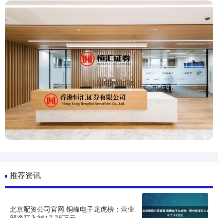
推荐资讯
北京配资公司官网 铜峰电子龙虎榜：营业
部净买入3617.75万元