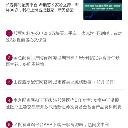
长春博时配资平台 希腊艺术家哈立德：即
将30岁，我把上海当成新家 | 新民侨梁
股票杠杆怎么申请 2万块买二手车，这3款打死别碰，选对
1
这3款反而省心又保值
金色配资门户网官网 减脂期封神！5分钟搞定蒜香虾仁炒
2
西兰花，好吃不挨饿
山西股票配资网官网 退市苏吴龙虎榜数据（12月12日）
3
南京配资网APP下载 港股通医疗ETF华宝: 华宝中证港股
4
通医疗主题交易型开放式指数证券投资基金基金产品资料概要
51配资查询平台APP下载 一啖粤滋味，热闹度中秋
5